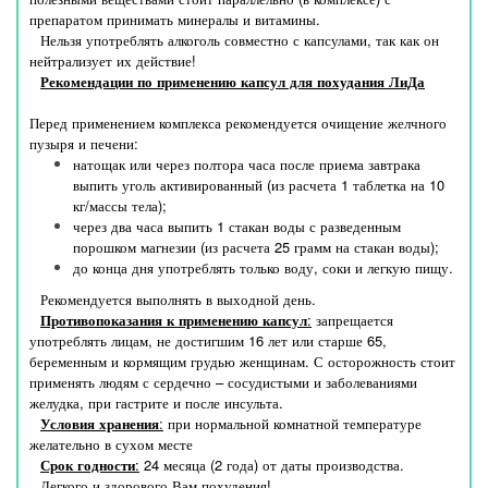
препаратом принимать минералы и витамины.
Нельзя употреблять алкоголь совместно с капсулами, так как он
нейтрализует их действие!
Рекомендации по применению капсул для похудания ЛиДа
Перед применением комплекса рекомендуется очищение желчного
пузыря и печени:
натощак или через полтора часа после приема завтрака
выпить уголь активированный (из расчета 1 таблетка на 10
кг/массы тела);
через два часа выпить 1 стакан воды с разведенным
порошком магнезии (из расчета 25 грамм на стакан воды);
до конца дня употреблять только воду, соки и легкую пищу.
Рекомендуется выполнять в выходной день.
Противопоказания к применению капсул
:
запрещается
употреблять лицам, не достигшим 16 лет или старше 65,
беременным и кормящим грудью женщинам. С осторожность стоит
применять людям с сердечно – сосудистыми и заболеваниями
желудка, при гастрите и после инсульта.
Условия хранения
:
при нормальной комнатной температуре
желательно в сухом месте
Срок годности
:
24 месяца (2 года) от даты производства.
Легкого и здорового Вам похудения!