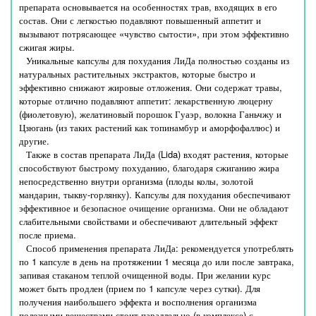
препарата основывается на особенностях трав, входящих в его
состав. Они с легкостью подавляют повышенный аппетит и
вызывают потрясающее «чувство сытости», при этом эффективно
сжигая жиры.
Уникальные капсулы для похудания ЛиДа полностью созданы из
натуральных растительных экстрактов, которые быстро и
эффективно снижают жировые отложения. Они содержат травы,
которые отлично подавляют аппетит: лекарственную люцерну
(фиолетовую), желатиновый порошок Гуаэр, волокна Ганьчжу и
Цзюгань (из таких растений как топинамбур и аморфофаллюс) и
другие.
Также в состав препарата ЛиДа (Lida) входят растения, которые
способствуют быстрому похуданию, благодаря сжиганию жира
непосредственно внутри организма (плоды колы, золотой
мандарин, тыкву-горлянку). Капсулы для похудания обеспечивают
эффективное и безопасное очищение организма. Они не обладают
слабительными свойствами и обеспечивают длительный эффект
после приема.
Способ применения препарата ЛиДа: рекомендуется употреблять
по 1 капсуле в день на протяжении 1 месяца до или после завтрака,
запивая стаканом теплой очищенной воды. При желании курс
может быть продлен (прием по 1 капсуле через сутки). Для
получения наибольшего эффекта и восполнения организма
полезными веществами стоит параллельно (в комплексе) с