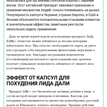
безопасных для организма способов борьбы с лишним
весом. Этот китайский препарат завоевал признание и
уважение множества людей, только появившись на рынке.
Популярность капсул в Украине, странах Европы, в США и
Японии объясняется положительными отзывами клиентов
и значительным эффектом, заметным уже после
нескольких недель применения.
Даже во время первой недели использования препарата ЛиДа
(Lida) с легкостью можно избавиться до восьми килограмм
избыточного веса. При этом нет необходимости сидеть на диете
или утруждать себя изнурительными физическими нагрузками в
тренажерном зале. Благодаря натуральным компонентам
(составляющим) растительного происхождения ваш организм
получает уникальную возможность избавиться от лишнего веса
естественным путем.
ЭФФЕКТ ОТ КАПСУЛ ДЛЯ
ПОХУДЕНИЯ ЛИДА ДАЛИ
Препарат Lida – это биологически активная добавка к пище, в
состав которой входят минералы и витамины. Капсулы для
похудания изготавливаются из множества разнообразных растений
родом из Юньанского зеленого заповедника. Принцип действия