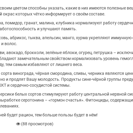
своим цветом способны указать, какие в них имеются полезные ве
й окрас которых чётко информирует о своём составе.
а, помидор, гранат, малина, клубника нормализуют работу сердечн
аботоспособность и улучшают память.
овь, абрикос, тыква, апельсин, манго, хурма укрепляют иммунную 
 и волос.
ви, авокадо, брокколи, зелёные яблоки, огурец, петрушка – исклю
бладают замечательным свойством нормализовать уровень гемогл
у, тем самым избавляют от лишнего веса.
 сорта винограда, чёрная смородина, сливы, черника являются це
, но и продлят Вашу молодость. Продукты сине-чёрной группы пре
ЖКТ и сердечно-сосудистой системы.
и персики белых сортов стимулируют работу центральной нервной 
выработке серотонина – «гормон счастья». Фитонциды, содержащие
леваниях.
ней будет рацион, тем больше пользы будет в нём!
(88 просмотров)