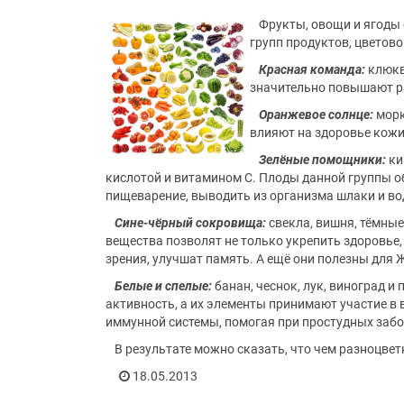
Фрукты, овощи и ягоды 
групп продуктов, цветово
Красная команда:
клюкв
значительно повышают р
Оранжевое солнце:
морк
влияют на здоровье кожи
Зелёные помощники:
ки
кислотой и витамином С. Плоды данной группы о
пищеварение, выводить из организма шлаки и вод
Сине-чёрный сокровища:
свекла, вишня, тёмные
вещества позволят не только укрепить здоровье
зрения, улучшат память. А ещё они полезны для 
Белые и спелые:
банан, чеснок, лук, виноград 
активность, а их элементы принимают участие в 
иммунной системы, помогая при простудных забо
В результате можно сказать, что чем разноцвет
18.05.2013