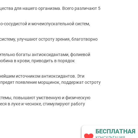
щества для нашего организма. Всего различают 5
о-сосудистой и мочеиспускательной систем,
систему, улучшают остроту зрения, благотворно
чительно богаты антиоксидантами, фолиевой
обина в крови, приводить в порядок
ннейшим источником антиоксидантов. Эти
дупредят появление морщинок, поддержат остроту
системы, повышают умственную и физическую
ся в луке и чесноке, стимулируют работу
БЕСПЛАТНАЯ
КОНСУЛЬТАЦИЯ