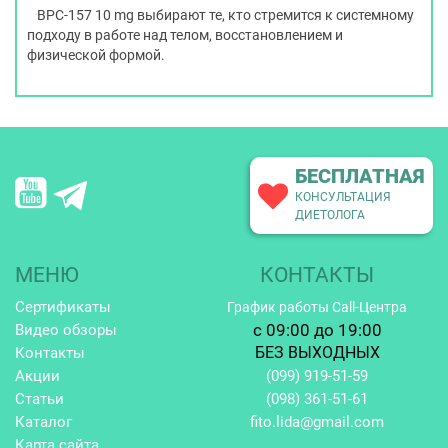
BPC-157 10 mg выбирают те, кто стремится к системному
подходу в работе над телом, восстановлением и
физической формой.
БЕСПЛАТНАЯ
КОНСУЛЬТАЦИЯ
ДИЕТОЛОГА
МЕНЮ
КОНТАКТЫ
Сертификаты
График работы Call-Центра
c 09:00 до 19:00
Видео обзоры
БЕЗ ВЫХОДНЫХ
Контакты
Акции
(099)
919-51-59
Статьи
(098)
361-51-61
Каталог
fito.lida@gmail.com
Карта сайта