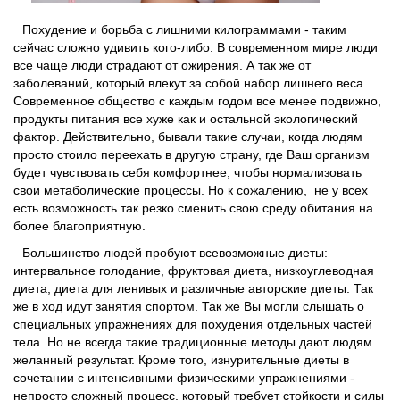
Похудение и борьба с лишними килограммами - таким
сейчас сложно удивить кого-либо. В современном мире люди
все чаще люди страдают от ожирения. А так же от
заболеваний, который влекут за собой набор лишнего веса.
Современное общество с каждым годом все менее подвижно,
продукты питания все хуже как и остальной экологический
фактор. Действительно, бывали такие случаи, когда людям
просто стоило переехать в другую страну, где Ваш организм
будет чувствовать себя комфортнее, чтобы нормализовать
свои метаболические процессы. Но к сожалению, не у всех
есть возможность так резко сменить свою среду обитания на
более благоприятную.
Большинство людей пробуют всевозможные диеты:
интервальное голодание, фруктовая диета, низкоуглеводная
диета, диета для ленивых и различные авторские диеты. Так
же в ход идут занятия спортом. Так же Вы могли слышать о
специальных упражнениях для похудения отдельных частей
тела. Но не всегда такие традиционные методы дают людям
желанный результат. Кроме того, изнурительные диеты в
сочетании с интенсивными физическими упражнениями -
непросто сложный процесс, который требует стойкости и силы