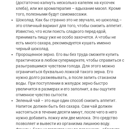
(достаточно капнуть несколько капелек на кусочек
хлеба), или же ароматерапия – вдыхание масел. Кроме
того, полезными будут cамомассажи.
Шоколад. Как бы странно это не звучало, но шоколад –
это отличный вариант для того, чтобы снизить аппетит.
Известно, что если поесть сладкого перед едой,
принимать пищу уже не особо захочется. А чтобы не
есть много сахара, рекомендуется кушать именно
черный шоколад.
Пророщенное зерно. Его вы без труда сможете купить
практически в любом супермаркете, чтобы справиться с
разыгравшимся чувством голода. Для этого можно
ограничиться буквально ложкой такого зерна. Его
нужно долго разжевывать, а после запить стаканом
воды. При поступлении в желудок зерно быстро
увеличится в размерах и его заполнит, а вы ощутите
отменное чувство сытости.
Зеленый чай – это еще один способ снизить аппетит.
Напиток должен быть без сахара. Сам чай должен
настояться в течение десяти минут, после чего в него
нужно добавить ложку или две молока. Это средство
позволяет и вывести из организма лишнюю воду.