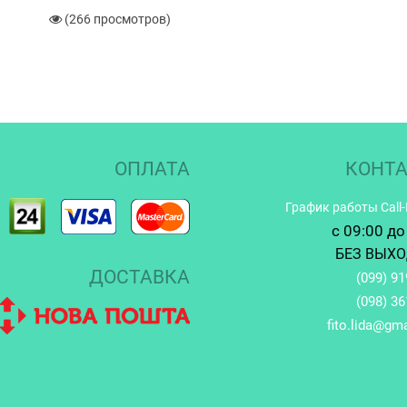
(266 просмотров)
ОПЛАТА
КОНТ
График работы Call
c 09:00 до
БЕЗ ВЫХ
ДОСТАВКА
(099)
91
(098)
36
fito.lida@gm