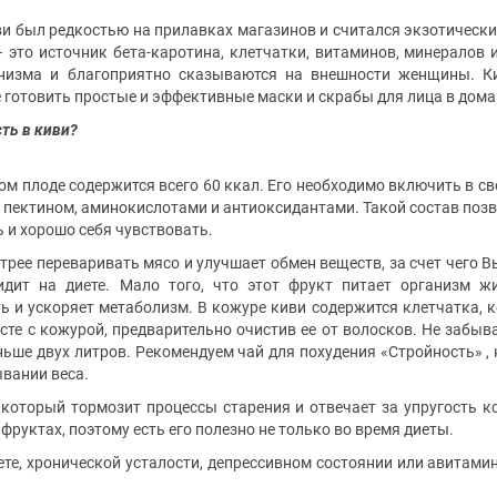
и был редкостью на прилавках магазинов и считался экзотически
 это источник бета-каротина, клетчатки, витаминов, минералов 
анизма и благоприятно сказываются на внешности женщины. К
е готовить простые и эффективные маски и скрабы для лица в дом
сть в киви?
ом плоде содержится всего 60 ккал. Его необходимо включить в св
нием, пектином, аминокислотами и антиоксидантами. Такой состав 
 и хорошо себя чувствовать.
трее переваривать мясо и улучшает обмен веществ, за счет чего В
идит на диете. Мало того, что этот фрукт питает организм 
 и ускоряет метаболизм. В кожуре киви содержится клетчатка, 
те с кожурой, предварительно очистив ее от волосков. Не забыва
ьше двух литров. Рекомендуем чай для похудения «Стройность» ,
вании веса.
 который тормозит процессы старения и отвечает за упругость к
фруктах, поэтому есть его полезно не только во время диеты.
бете, хронической усталости, депрессивном состоянии или авитами