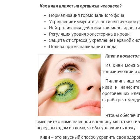
Как киви влияет на организм человека?
Нормализация гормонального фона
Укрепление иммунитета, антисептическое д
Нейтрализация действия токсинов, ядов, т
Регуляция уровня холестерина в крови;
Защита от стресса, укрепление нервной сис
Польза при вынашивании плода;
Киви в косметол
Из киви можно
тонизирующий и 
Пиллинг лица м
киви и нанесит
ороговевших клет
скраба рекоменду
.
Чтобы обеспечит
смешайте с измельченной в кашицу мякотью киви
перед выходом из дома, чтобы увлажнить кожу.
Киви – это вкусный способ укрепить свое здоро