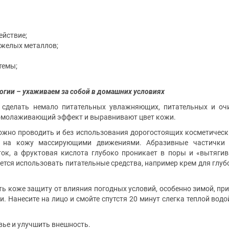
ействие;
яжелых металлов;
темы;
огии – ухаживаем за собой в домашних условиях
 сделать немало питательных увлажняющих, питательных и о
омолаживающий эффект и выравнивают цвет кожи.
ожно проводить и без использования дорогостоящих косметически
е на кожу массирующими движениями. Абразивные частички 
ок, а фруктовая кислота глубоко проникает в поры и «вытягив
ется использовать питательные средства, например крем для глуб
ь коже защиту от влияния погодных условий, особенно зимой, при
. Нанесите на лицо и смойте спутстя 20 минут слегка теплой вод
вье и улучшить внешность.