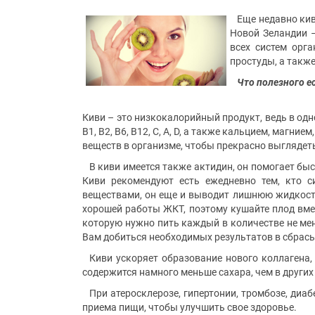
Еще недавно кив
Новой Зеландии –
всех систем орг
простуды, а такж
Что полезного е
Киви – это низкокалорийный продукт, ведь в одн
В1, В2, В6, В12, С, А, D, а также кальцием, маг
веществ в организме, чтобы прекрасно выглядеть
В киви имеется также актидин, он помогает быс
Киви рекомендуют есть ежедневно тем, кто с
веществами, он еще и выводит лишнюю жидкость
хорошей работы ЖКТ, поэтому кушайте плод вмес
которую нужно пить каждый в количестве не мен
Вам добиться необходимых результатов в сбрасы
Киви ускоряет образование нового коллагена,
содержится намного меньше сахара, чем в других 
При атеросклерозе, гипертонии, тромбозе, диа
приема пищи, чтобы улучшить свое здоровье.