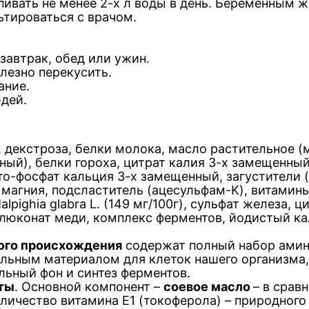
пивать не менее
2-х
л воды в день. Беременным 
тироваться с врачом.
завтрак, обед или ужин.
лезно перекусить.
ание.
дей.
 декстроза, белки молока, масло растительное (
ный), белки гороха, цитрат калия
3-х
замещенный,
то-фосфат кальция
3-х
замещенный, загустители 
магния, подсластитель (ацесульфам-K), витамины (PP
alpighia glabra L. (149 мг/100г), сульфат железа,
 глюконат меди, комплекс ферментов, йодистый ка
ного происхождения
содержат полный набор амино
льным материалом для клеток нашего организма,
льный фон и синтез ферментов.
ты
. Основной компонент –
с
оевое масло
– в срав
ичество витамина Е1 (токоферола) – природного