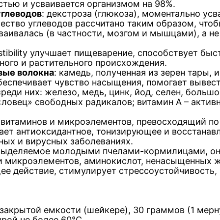
тью и усваивается организмом на 98%.
углеводов
: декстроза (глюкоза), моментально ус
чество углеводов рассчитано таким образом, что
ваивалась (в частности, мозгом и мышцами), а н
estibility улучшает пищеварение, способствует б
ного и растительного происхождения.
ые волокна
: камедь, полученная из зерен тары, 
еспечивает чувство насыщения, помогает вывест
с
реди них: железо, медь, цинк, йод, селен, больш
 «ловец» свободных радикалов; витамин А – актив
 витаминов и микроэлементов, превосходящий п
вает антиоксидантное, тонизирующее и восстана
ных и вирусных заболеваниях.
 выделяемое молодыми пчелами-кормилицами, он
 и микроэлементов, аминокислот, ненасыщенных 
е действие, стимулирует стрессоустойчивость,
 закрытой емкости (шейкере), 30 граммов (1 мер
рой не более 60°С.