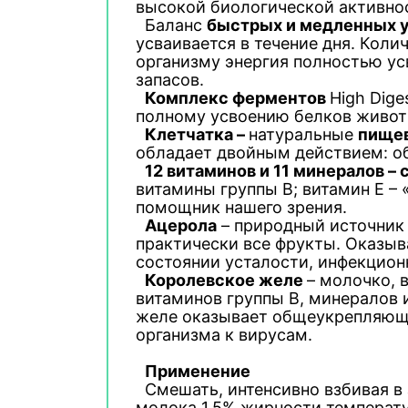
высокой биологической активнос
Баланс
быстрых и медленных 
усваивается в течение дня. Коли
организму энергия полностью ус
запасов.
Комплекс ферментов
High Dig
полному усвоению белков живот
Клетчатка –
натуральные
пищев
обладает двойным действием: об
12 витаминов и 11 минералов – 
витамины группы В; витамин Е –
помощник нашего зрения.
Ацерола
– природный источник
практически все фрукты. Оказы
состоянии усталости, инфекцион
Королевское желе
– молочко,
витаминов группы В, минералов
желе оказывает общеукрепляюще
организма к вирусам.
Применение
Смешать, интенсивно взбивая в
молока 1.5% жирности температу