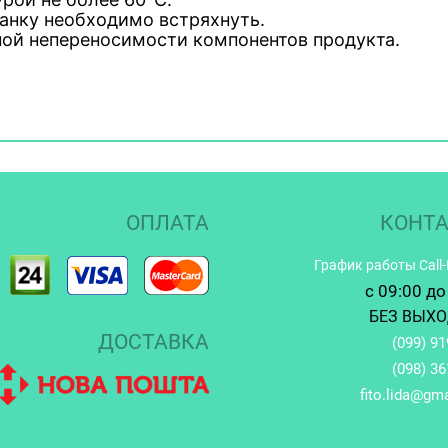
анку необходимо встряхнуть.
ной непереносимости компонентов продукта.
ОПЛАТА
КОНТ
График работы Call
c 09:00 до
БЕЗ ВЫХ
ДОСТАВКА
(099)
91
(098)
36
fito.lida@gm