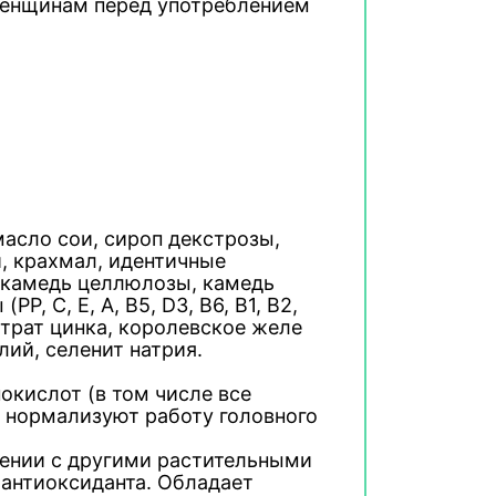
женщинам перед употреблением
масло сои, сироп декстрозы,
 крахмал, идентичные
(камедь целлюлозы, камедь
, C, E, A, B5, D3, B6, B1, B2,
 цитрат цинка, королевское желе
лий, селенит натрия.
кислот (в том числе все
 нормализуют работу головного
нении с другими растительными
 антиоксиданта. Обладает