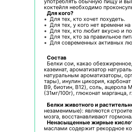
употреблять обычную пищу и вы
коктейля необходимо проконсуль
Для кого?
Для тех, кто хочет похудеть.
Для тех, у
кого нет времени на
Для тех, кто любит вкусно и
по
Для тех, кто за
правильное пит
Для современных активных лю
Состав
Белки сои, какао обезжиренное,
казеинат, ароматизатор натураль
натуральным ароматизаторы, ор
тары), инулин цикория, карбонат 
B9, биотин, B12), соль, ацерола M
(31мг/100г), глюконат марганца,
Белки животного и раститель
незаменимые): являются строите
мозга, восстанавливают гормона
Н
енасыщенные жирные кисло
маслами содержит рекордное кол