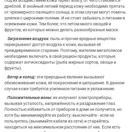
Под их воздействием кожа теряет влагу, от чего становится
дряблой. В знойный летний период кожу необходимо прятать
от чрезмерного палящего солнца, в этом случае могут помочь
шляпки с широкими полями. И не стоит забывать о питании и
освежении кожи. Тем более, что летом много овощей и
фруктов, из которых можно делать разнообразные маски.
Загрязнение воздуха:
пыль и прочие вредные вещества
перекрывают доступ воздуха к коже, вызывая её
преждевременное старение. Поэтому, жителям мегаполисов
необходимо включать в свой рацион продукты, которые
содержат антиоксиданты (рыба жирных сортов, овощи и
фрукты).
Ветер и холод:
эти природные явления вызывают
обезвоживание кожи, её покраснение и шелушение. В данном
случае коже требуется усиленное питание и увлажнение.
Положительные ионы:
их излучают электроприборы,
вызывая усталость, напряжённость и раздражение глаз.
Полностью избавиться от приборов в доме не получится, но
хотя бы минимизируйте их работу: выключайте - если не
пользуетесь (вынимайте кабели из сети) и старайтесь
находиться на максимальном расстоянии от них. Если есть