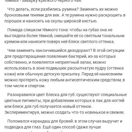
тёмных - заварку крепкого чёрного чая.
Что делать, если разбились румяна? Заменить их можно
бронзовыми тенями для век. А те румяна нужно раскрошить в
порошок и наносить на скулы широкой кистью.
Помада слишком тёмного тона: чтобы на губах она не
выглядела более тёмной, смешайте её со светлым тональным
кремом или нанесите поверх неё блеск светлого оттенка.
Чем заменить закончившийся дезодорант? В этой ситуации
для предотвращения появления бактерий, из-за которых
собственно, и появляется неприятный запах, можно
использовать в зоне подмышек рассыпчатую пудру (оттенка
кожи) или обычную детскую присыпку. Перед её нанесением
можно протереть кожу любым антисептическим средством, в
том числе и спиртом.
Разонравился цвет блеска для губ: существуют специальные
цветные пигменты, при добавлении которых в лак для ногтей
или блеск для губ получается новый оттенок.
Экспериментируя, можно создать что-то новенькое и свежее.
Поломался карандаш для бровей: в этом случае выручит и
подводка для глаз. Ещё один способ (даже лучше