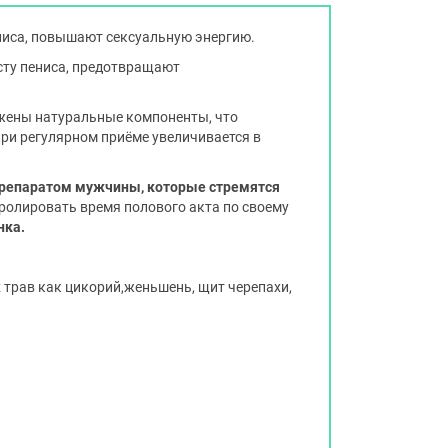
ениса, повышают сексуальную энергию.
осту пениса, предотвращают
ожены натуральные компоненты, что
при регулярном приёме увеличивается в
репаратом мужчины, которые стремятся
тролировать время полового акта по своему
нка.
 трав как цикорий,женьшень, щит черепахи,