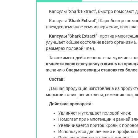
Капсулы "Shark Extract", быстро помогают
Капсулы
"Shark
Extract
", Шарк быстро помо
преждевременное семяизвержение, повышаю
Капсулы
"Shark
Extract
" - против импотенц
улучшает общее состояние всего организма.
размерах половой член.
Также имеет действенность на мужчин с п
вывести свою сексуальную жизнь на принц
желанию.
Сперматозоиды становятся более ж
Состав:
Данная продукция изготовлена из продукт
морской коник, пенис оленя, семенник яка, 
Действие препарата:
Удлиняет и утолщает половой член;
Помогает при импотенции и ранней эя
Увеличивается приток крови к половом
Используется для лечения и профилак
Повышает сексуальную активность;