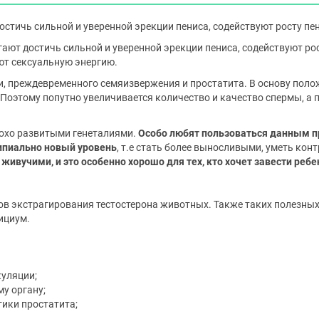
 достичь сильной и уверенной эрекции пениса, содействуют росту п
гают достичь сильной и уверенной эрекции пениса, содействуют р
т сексуальную энергию.
ии, преждевременного семяизвержения и простатита. В основу пол
 Поэтому попутно увеличивается количество и качество спермы, а 
лохо развитыми генеталиями.
Особо любят пользоваться данным п
ипиально новый уровень
, т.е стать более выносливыми, уметь кон
ивучими, и это особенно хорошо для тех, кто хочет завести ребе
ов экстрагирования тестостерона животных. Также таких полезных
лициум.
куляции;
у органу;
тики простатита;