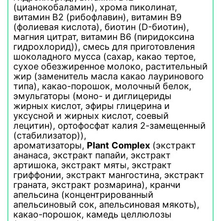
(цианокобаламин), хрома пиколинат,
витамин В2 (рибофлавин), витамин В9
(фолиевая кислота), биотин (D-биотин),
магния цитрат, витамин В6 (пиридоксина
гидрохлорид)), смесь для приготовления
шоколадного мусса (сахар, какао тертое,
сухое обезжиренное молоко, растительный
жир (заменитель масла какао лауринового
типа), какао-порошок, молочный белок,
эмульгаторы (моно- и диглицериды
жирных кислот, эфиры глицерина и
уксусной и жирных кислот, соевый
лецитин), ортофосфат калия 2-замещенный
(стабилизатор)),
ароматизаторы,
Plant
Complex
(экстракт
ананаса, экстракт папайи, экстракт
артишока, экстракт мяты, экстракт
гриффонии, экстракт мангостина, экстракт
граната, экстракт розмарина), кранчи
апельсина (концентрированный
апельсиновый сок, апельсиновая мякоть),
какао-порошок, камедь целлюлозы