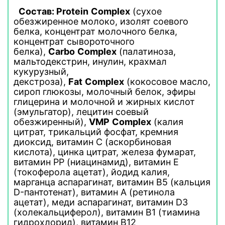
Состав:
Protein
Complex
(сухое
обезжиренное молоко, изолят соевого
белка, концентрат молочного белка,
концентрат сывороточного
белка),
Carbo
Complex
(палатиноза,
мальтодекстрин, инулин, крахмал
кукурузный,
декстроза),
Fat
Complex
(кокосовое масло,
сироп глюкозы, молочный белок, эфиры
глицерина и молочной и жирных кислот
(эмульгатор), лецитин соевый
обезжиренный),
VMP
Complex
(калия
цитрат, трикальций фосфат, кремния
диоксид, витамин С (аскорбиновая
кислота), цинка цитрат, железа фумарат,
витамин РР (ниацинамид), витамин Е
(токоферола ацетат), йодид калия,
марганца аспарагинат, витамин В5 (кальция
D-пантотенат), витамин А (ретинола
ацетат), меди аспарагинат, витамин D3
(холекальциферол), витамин В1 (тиамина
гидрохлорид), витамин В12