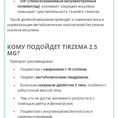
GIP (глюкозозависимый инсулинотропный
полипептид)
: усиливает секрецию инсулина,
повышает чувствительность тканей к глюкозе.
Такой двойной механизм приводит к снижению веса и
нормализации метаболических показателей без резких
скачков инсулина.
КОМУ ПОДОЙДЕТ TIRZEMA 2,5
MG?
Препарат рекомендован:
Пациентам с
ожирением I–III степени
;
Людям с
метаболическим синдромом
;
Больным
сахарным диабетом 2 типа
, особенно с
избыточной массой тела;
Тем, кто не достиг желаемого результата с
помощью диеты и физнагрузки;
Пациентам с инсулинорезистентностью и
гиперинсулинемией.