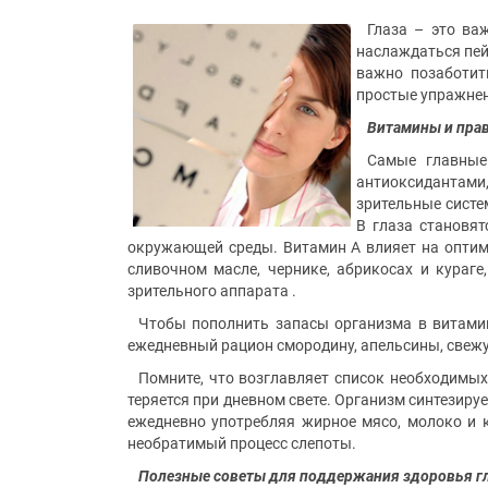
Глаза – это ва
наслаждаться пей
важно позаботит
простые упражнени
Витамины и прав
Самые главные
антиоксидантами,
зрительные систе
В глаза становя
окружающей среды. Витамин А влияет на оптима
сливочном масле, чернике, абрикосах и кураге
зрительного аппарата .
Чтобы пополнить запасы организма в витамин
ежедневный рацион смородину, апельсины, свежу
Помните, что возглавляет список необходимых 
теряется при дневном свете. Организм синтезиру
ежедневно употребляя жирное мясо, молоко и к
необратимый процесс слепоты.
Полезные советы для поддержания здоровья г