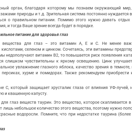
жный орган, благодаря которому мы познаем окружающий мир,
зажами природы и т.д. Зрительная система постоянно нуждается 
ься о правильном питании. Помимо этого нужно давать отдых 
я, и тогда Ваше зрение всегда будет в порядке.
ильное питание для здоровья глаз
 вещества для глаз – это витамин А, Е и С. Не менее важн
 кислотами, селеном и цинком. Сочетаясь, эти витамины предот
мы недополучают витамин В2, то повышается риск появления ката
тся слишком чувствительны к яркому освещению. Цинк улучшает
льное увлажнение глазного яблока, качество зрения в темноте, 
, персиках, хурме и помидорах. Также рекомендуем приобрести
е С, который защищает хрусталик глаза от влияния УФ-лучей, 
ю и квашенную капусту.
для глаз веществ таурин. Это вещество, которое скапливается в
ет лишь небольшое количество этого вещества, поэтому нужно попо
расные водоросли. Помните, что при недостатке таурина (более
лаз