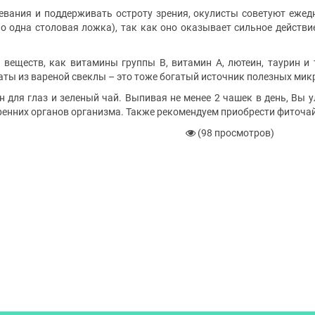
евания и поддерживать остроту зрения, окулисты советуют ежед
но одна столовая ложка), так как оно оказывает сильное действ
веществ, как витамины группы В, витамин А, лютеин, таурин и 
ты из вареной свеклы – это тоже богатый источник полезных мик
н для глаз и зеленый чай. Выпивая не менее 2 чашек в день, Вы у
тренних органов организма. Также рекомендуем приобрести фиточай
(98 просмотров)